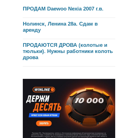
ПРОДАМ Daewoo Nexia 2007 г.в.
Нолинск, Ленина 28а. Сдам в
аренду
ПРОДАЮТСЯ ДРОВА (колотые и
тюльки). Нужны работники колоть
дрова