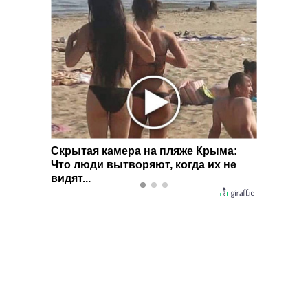
ео не
Скрытая камера на пляже Крыма:
Ролик 
Что люди вытворяют, когда их не
смеять
видят...