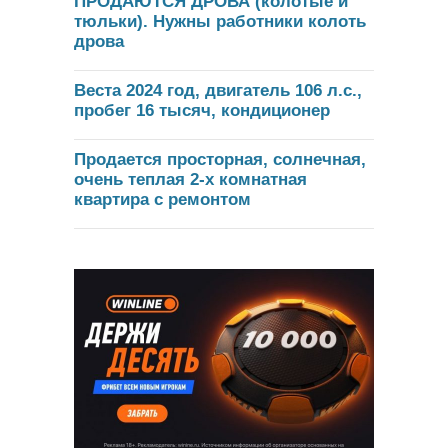
ПРОДАЮТСЯ ДРОВА (колотые и
тюльки). Нужны работники колоть
дрова
Веста 2024 год, двигатель 106 л.с.,
пробег 16 тысяч, кондиционер
Продается просторная, солнечная,
очень теплая 2-х комнатная
квартира с ремонтом