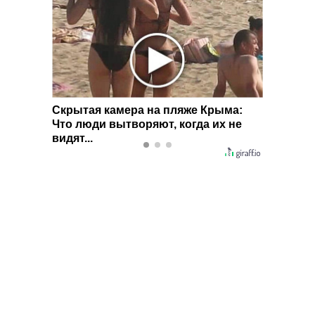
 вы
Скрытая камера на пляже Крыма:
Ролик 
Что люди вытворяют, когда их не
смеять
видят...