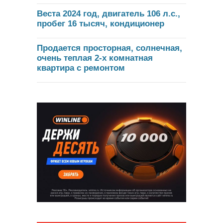
Веста 2024 год, двигатель 106 л.с.,
пробег 16 тысяч, кондиционер
Продается просторная, солнечная,
очень теплая 2-х комнатная
квартира с ремонтом