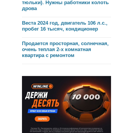
тюльки). Нужны работники колоть
дрова
Веста 2024 год, двигатель 106 л.с.,
пробег 16 тысяч, кондиционер
Продается просторная, солнечная,
очень теплая 2-х комнатная
квартира с ремонтом