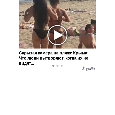
 вы
Скрытая камера на пляже Крыма:
Ролик 
Что люди вытворяют, когда их не
смеять
видят...