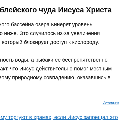
блейского чуда Иисуса Христа
ного бассейна озера Кинерет уровень
о ниже. Это случилось из-за увеличения
у секунд, но вы
Ролик длится несколько секунд, 
 который блокирует доступ к кислороду.
 увиденного
смеяться вы будете долго
хность воды, а рыбаки ее беспрепятственно
акт, что Иисус действительно помог местным
ивому природному совпадению, оказавшись в
Источник
му торгуют в храмах, если Иисус запрещал это