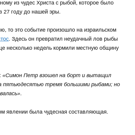
ому из чудес Христа с рыбой, которое было
в 27 году до нашей эры.
ю, то это событие произошло на израильском
тос
. Здесь он превратил неудачный лов рыбы
еще несколько недель кормили местную общину
:
«Симон Петр взошел на борт и вытащил
ста пятьюдесятью тремя большими рыбами; но
валась»
.
i
том явлении была чудесная составляющая.