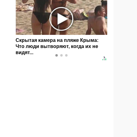
а
Скрытая камера на пляже Крыма:
Ролик дл
Что люди вытворяют, когда их не
будете в
видят...