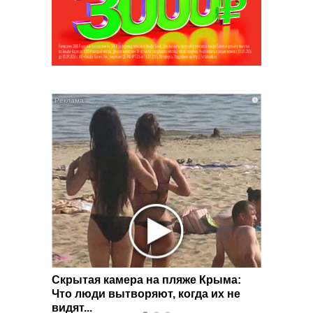
i
i
ас без
Скрытая камера на пляже Крыма:
Ролик 
Что люди вытворяют, когда их не
смеять
видят...