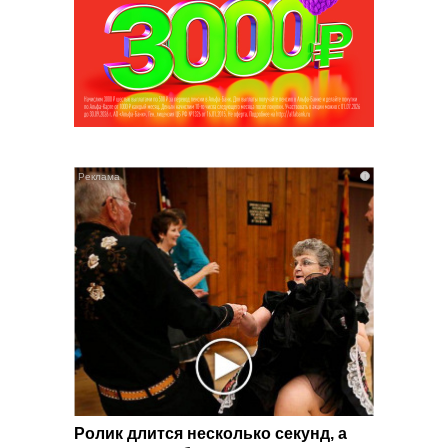
i
i
ма:
Ролик длится несколько секунд, а
Короле