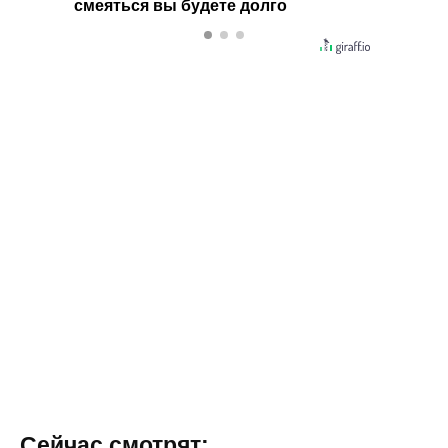
 не
смеяться вы будете долго
остав
Сейчас смотрят: