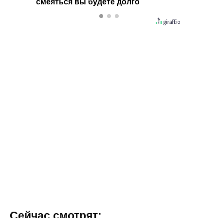
смеяться вы будете долго
Что лю
видят..
Сейчас смотрят: