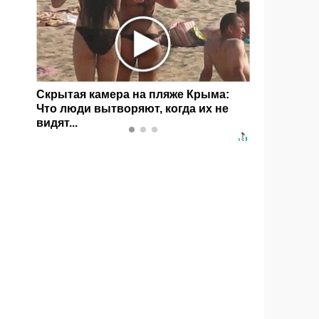
без
Скрытая камера на пляже Крыма:
Ролик дли
Что люди вытворяют, когда их не
смеяться
видят...