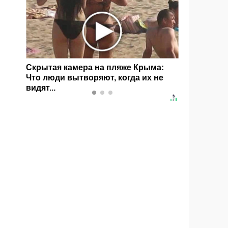
без
Скрытая камера на пляже Крыма:
Ролик дли
Что люди вытворяют, когда их не
смеяться
видят...