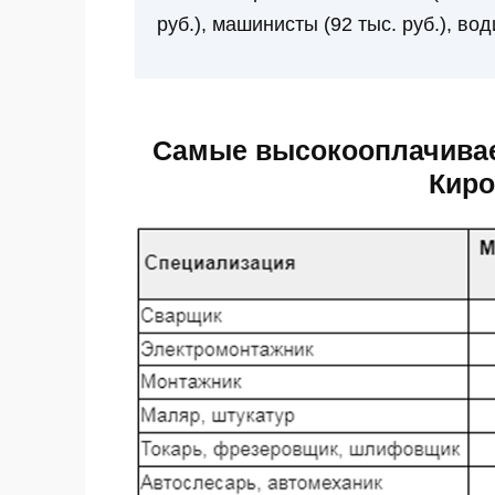
руб.), машинисты (92 тыс. руб.), вод
Самые высокооплачивае
Киро