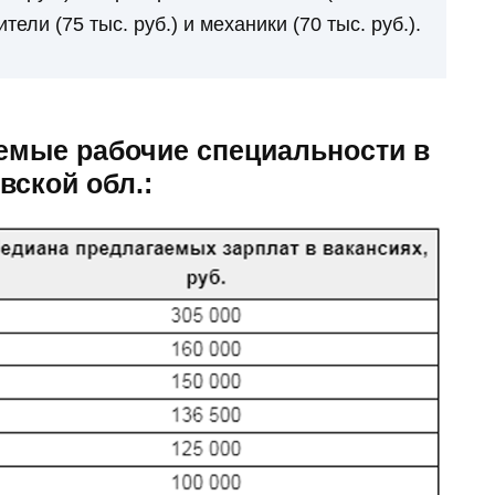
ители (75 тыс. руб.) и механики (70 тыс. руб.).
мые рабочие специальности в
Этот танец невесты оставит вас 
слов! Пересмотрела 10 раз
вской обл.: