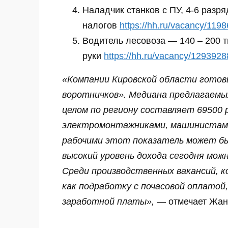
Наладчик станков с ПУ, 4-6 разря
налогов
https://hh.ru/vacancy/119
Водитель лесовоза — 140 – 200 ты
руки
https://hh.ru/vacancy/129392
«Компании Кировской области готов
воротничков». Медиана предлагаемы
целом по региону составляет 69500 ру
электромонтажниками, машинистами
рабочими этот показатель может б
высокий уровень дохода сегодня мож
Среди производственных вакансий, 
как подработку с почасовой оплато
заработной платы»,
— отмечает Жанн