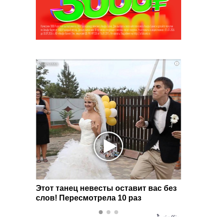
i
i
ма:
Этот танец невесты оставит вас без
Грибок
 не
слов! Пересмотрела 10 раз
ласти