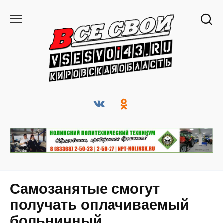
Перейти
к
содержанию
Самозанятые смогут
получать оплачиваемый
больничный