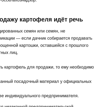
 Россельхознадзор.
родажу картофеля идёт речь
ированных семян или семян, не
ты оставит вас без
Скрытая камера на пляже Крыма
ла 10 раз
Что люди вытворяют, когда их н
икации — если дачник собирается продавать
видят...
рощенной картошки, оставшейся с прошлого
тных лиц.
ь картофель для продажи, то ему необходимо
ованный посадочный материал у официальных
тве индивидуального предпринимателя.
ься незаконной предпринимательской