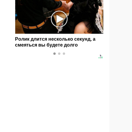
:
Ролик длится несколько секунд, а
Этот тан
е
смеяться вы будете долго
слов! Пе