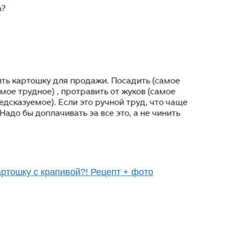
ртошку с крапивой?! Рецепт + фото