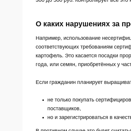
300 до 500 руб. Контролирует всё это
О каких нарушениях за п
Например, использование несертифиц
Этот танец невес
слов! Пересмотре
соответствующих требованиям сертиф
картофель. Это касается посадки про
года, или семян, приобретённых у час
Если гражданин планирует выращиват
не только покупать сертифицир
поставщиков,
но и зарегистрироваться в качес
В противном случае это будет считат