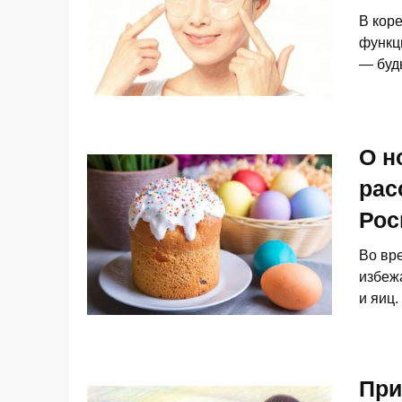
В кор
функц
— будь
О н
рас
Рос
Во вр
избеж
и яиц
При