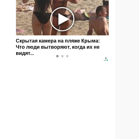
без
Скрытая камера на пляже Крыма:
Ролик дли
Что люди вытворяют, когда их не
смеяться
видят...