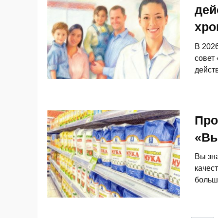
дей
хро
В 202
совет
дейст
Про
«В
Вы зна
качест
больш