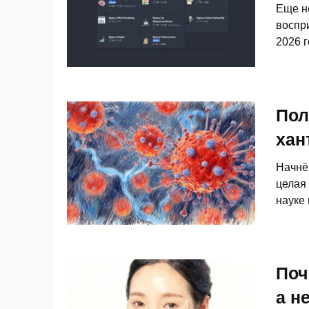
Еще н
воспр
2026 
Пол
хан
Начнём
целая
науке
Поч
а н