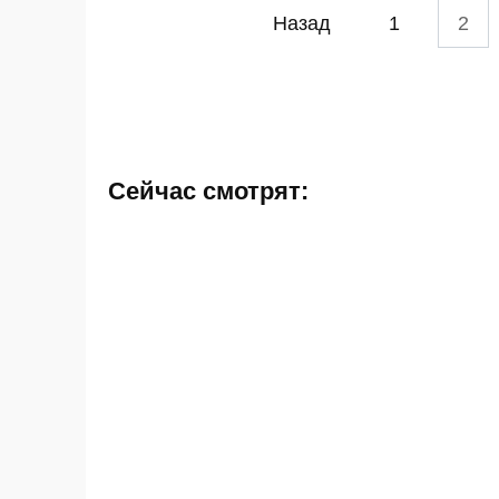
Пагинация
Назад
1
2
записей
Сейчас смотрят: